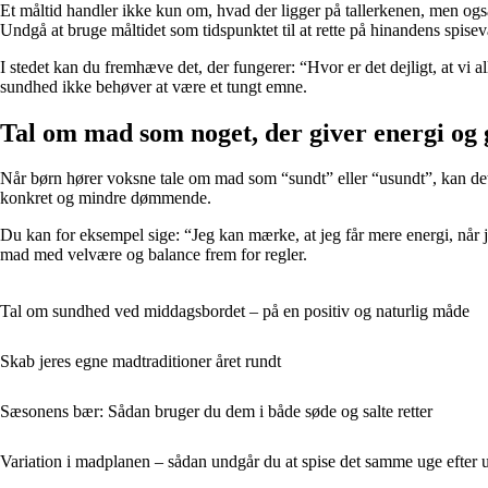
Et måltid handler ikke kun om, hvad der ligger på tallerkenen, men også
Undgå at bruge måltidet som tidspunktet til at rette på hinandens spise
I stedet kan du fremhæve det, der fungerer: “Hvor er det dejligt, at vi 
sundhed ikke behøver at være et tungt emne.
Tal om mad som noget, der giver energi og
Når børn hører voksne tale om mad som “sundt” eller “usundt”, kan det le
konkret og mindre dømmende.
Du kan for eksempel sige: “Jeg kan mærke, at jeg får mere energi, når j
mad med velvære og balance frem for regler.
Tal om sundhed ved middagsbordet – på en positiv og naturlig måde
Skab jeres egne madtraditioner året rundt
Sæsonens bær: Sådan bruger du dem i både søde og salte retter
Variation i madplanen – sådan undgår du at spise det samme uge efter 