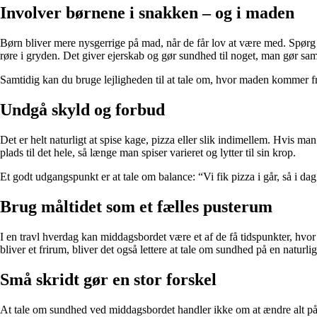
Involver børnene i snakken – og i maden
Børn bliver mere nysgerrige på mad, når de får lov at være med. Spørg
røre i gryden. Det giver ejerskab og gør sundhed til noget, man gør s
Samtidig kan du bruge lejligheden til at tale om, hvor maden kommer fra
Undgå skyld og forbud
Det er helt naturligt at spise kage, pizza eller slik indimellem. Hvis m
plads til det hele, så længe man spiser varieret og lytter til sin krop.
Et godt udgangspunkt er at tale om balance: “Vi fik pizza i går, så i d
Brug måltidet som et fælles pusterum
I en travl hverdag kan middagsbordet være et af de få tidspunkter, hvo
bliver et frirum, bliver det også lettere at tale om sundhed på en naturli
Små skridt gør en stor forskel
At tale om sundhed ved middagsbordet handler ikke om at ændre alt på