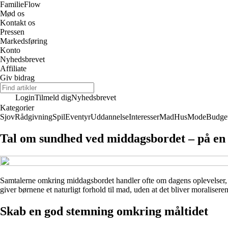
Familie
Flow
Mød os
Kontakt os
Pressen
Markedsføring
Konto
Nyhedsbrevet
Affiliate
Giv bidrag
Login
Tilmeld dig
Nyhedsbrevet
Kategorier
Sjov
Rådgivning
Spil
Eventyr
Uddannelse
Interesser
Mad
Hus
Mode
Budge
Tal om sundhed ved middagsbordet – på en 
Samtalerne omkring middagsbordet handler ofte om dagens oplevelser,
giver børnene et naturligt forhold til mad, uden at det bliver moraliser
Skab en god stemning omkring måltidet