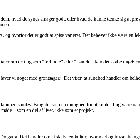
 dem, hvad de synes smager godt, eller hvad de kunne tænke sig at prø
ammen.
, og hvorfor det er godt at spise varieret. Det behøver ikke være en le
an taler om de ting som “forbudte” eller “usunde”, kan det skabe unødven
ag laver vi noget med grøntsager.” Det viser, at sundhed handler om helh
r familien samles. Brug det som en mulighed for at koble af og være nær
g måde – som en del af livet, ikke som et projekt.
 én gang. Det handler om at skabe en kultur, hvor mad og trivsel hæn