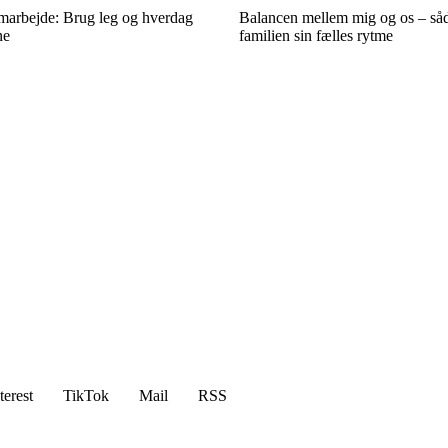
amarbejde: Brug leg og hverdag
Balancen mellem mig og os – såd
ne
familien sin fælles rytme
terest
TikTok
Mail
RSS