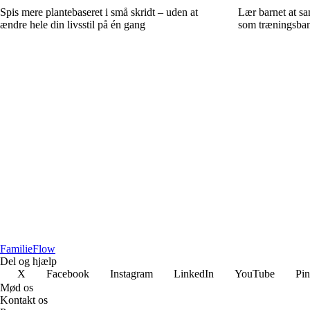
Spis mere plantebaseret i små skridt – uden at
Lær barnet at s
ændre hele din livsstil på én gang
som træningsba
Familie
Flow
Del og hjælp
X
Facebook
Instagram
LinkedIn
YouTube
Pin
Mød os
Kontakt os