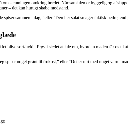
 om stemningen omkring bordet. Når samtalen er hyggelig og afslappet, b
vaner – det kan hurtigt skabe modstand.
alle spiser sammen i dag,” eller “Den her salat smager faktisk bedre, end
 glæde
t blive sort-hvidt. Prøv i stedet at tale om, hvordan maden får os til at
eg spiser noget grønt til frokost,” eller “Det er rart med noget varmt m
uge