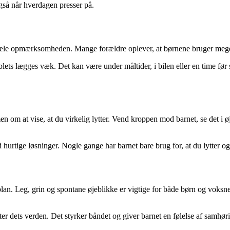
 også når hverdagen presser på.
stjæle opmærksomheden. Mange forældre oplever, at børnene bruger meg
ablets lægges væk. Det kan være under måltider, i bilen eller en time fø
om at vise, at du virkelig lytter. Vend kroppen mod barnet, se det i øjn
urtige løsninger. Nogle gange har barnet bare brug for, at du lytter og 
lan. Leg, grin og spontane øjeblikke er vigtige for både børn og voksne
ter dets verden. Det styrker båndet og giver barnet en følelse af samhør