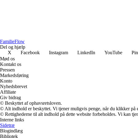
Familie
Flow
Del og hjælp
X
Facebook
Instagram
LinkedIn
YouTube
Pin
Mød os
Kontakt os
Pressen
Markedsføring
Konto
Nyhedsbrevet
Affiliate
Giv bidrag
© Beskyttet af ophavsretsloven.
© Alt indhold er beskyttet. Vi tjener muligvis penge, når du klikker på e
© Rettighederne til alt indhold på dette website forbeholdes. Vi kan t
Interne links
Sidetræ
Blogindlæg
Bibliotek