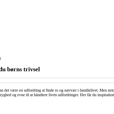
t
du børns trivsel
kan det være en udfordring at finde ro og nærvær i familielivet. Men net
 tryghed og evne til at håndtere livets udfordringer. Her får du inspirat