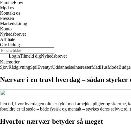
Familie
Flow
Mød os
Kontakt os
Pressen
Markedsføring
Konto
Nyhedsbrevet
Affiliate
Giv bidrag
Login
Tilmeld dig
Nyhedsbrevet
Kategorier
Sjov
Rådgivning
Spil
Eventyr
Uddannelse
Interesser
Mad
Hus
Mode
Budge
Nærvær i en travl hverdag – sådan styrker 
I en tid, hvor hverdagen ofte er fyldt med arbejde, pligter og skærme, 
forældre er til stede – både fysisk og mentalt – styrkes deres selvværd,
Hvorfor nærvær betyder så meget