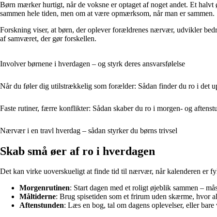
Børn mærker hurtigt, når de voksne er optaget af noget andet. Et halvt 
sammen hele tiden, men om at være opmærksom, når man er sammen.
Forskning viser, at børn, der oplever forældrenes nærvær, udvikler bedre
af samværet, der gør forskellen.
Involver børnene i hverdagen – og styrk deres ansvarsfølelse
Når du føler dig utilstrækkelig som forælder: Sådan finder du ro i det u
Faste rutiner, færre konflikter: Sådan skaber du ro i morgen- og aftens
Nærvær i en travl hverdag – sådan styrker du børns trivsel
Skab små øer af ro i hverdagen
Det kan virke uoverskueligt at finde tid til nærvær, når kalenderen er 
Morgenrutinen
: Start dagen med et roligt øjeblik sammen – måsk
Måltiderne
: Brug spisetiden som et frirum uden skærme, hvor all
Aftenstunden
: Læs en bog, tal om dagens oplevelser, eller bare v