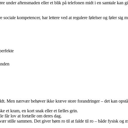
øre under aftensmaden eller et blik på telefonen midt i en samtale kan 
 sociale kompetencer, har lettere ved at regulere følelser og føler sig m
perfekte
tunden
fyldt. Men nærvær behøver ikke kræve store forandringer – det kan opstå
e et kram, en kort snak eller et fælles grin.
e får lov at fortælle om deres dag.
ær stille sammen. Det giver børn ro til at falde til ro – både fysisk og m