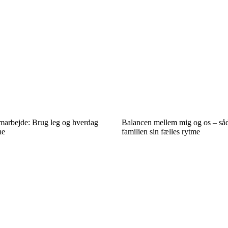
amarbejde: Brug leg og hverdag
Balancen mellem mig og os – såd
ne
familien sin fælles rytme