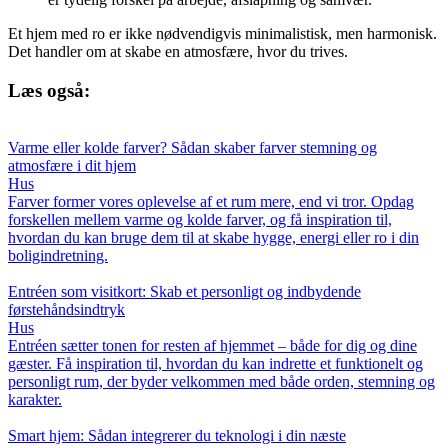
Et hjem med ro er ikke nødvendigvis minimalistisk, men harmonisk.
Det handler om at skabe en atmosfære, hvor du trives.
Læs også:
Varme eller kolde farver? Sådan skaber farver stemning og
atmosfære i dit hjem
Hus
Farver former vores oplevelse af et rum mere, end vi tror. Opdag
forskellen mellem varme og kolde farver, og få inspiration til,
hvordan du kan bruge dem til at skabe hygge, energi eller ro i din
boligindretning.
Entréen som visitkort: Skab et personligt og indbydende
førstehåndsindtryk
Hus
Entréen sætter tonen for resten af hjemmet – både for dig og dine
gæster. Få inspiration til, hvordan du kan indrette et funktionelt og
personligt rum, der byder velkommen med både orden, stemning og
karakter.
Smart hjem: Sådan integrerer du teknologi i din næste