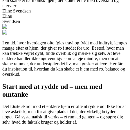
kan skabe et harmonisk hjem, der støtter et liv med overskud og
nærvær.
Eline Svendsen
Eline
Svendsen
I en tid, hvor hverdagen ofte føles travl og fyldt med indtryk, længes
mange efter et hjem, der giver ro i stedet for uro. Et sted, hvor man
kan trække vejret dybt, finde overblik og mærke sig selv. At leve
enklere handler ikke nødvendigvis om at eje mindre, men om at
skabe rammer, der understøtter det liv, man ønsker at leve. Her får
du inspiration til, hvordan du kan skabe et hjem med ro, balance og
overskud.
Start med at rydde ud – men med
omtanke
Det første skridt mod et enklere hjem er ofte at rydde ud. Ikke for at
leve asketisk, men for at give plads til det, der virkelig betyder
noget. Gå systematisk til værks – ét rum ad gangen – og spørg dig
selv, hvad du faktisk bruger og holder af.