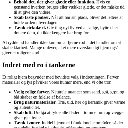
Behold det, der giver glæde eller funktion.
Hvis en
genstand hverken bruges eller vækker glæde, er det måske tid
til at give den videre.
Skab faste pladser.
Når alt har sin plads, bliver det lettere at
holde orden i hverdagen.
Tænk cirkulært.
Giv ting nyt liv ved at sælge, bytte eller
donere dem, du ikke længere har brug for.
At rydde ud handler ikke kun om at fjerne rod – det handler om at
skabe klarhed. Mange oplever, at et mere overskueligt hjem også
giver et roligere sind.
Indret med ro i tankerne
Et roligt hjem begynder med bevidste valg i indretningen. Farver,
materialer og lys påvirker vores humør mere, end vi ofte tror.
Vælg rolige farver.
Neutrale nuancer som sand, grå, grøn og
blå skaber en følelse af balance.
Brug naturmaterialer.
Træ, uld, hør og keramik giver varme
og autenticitet.
Skab luft.
Undgå at fylde alle flader – tomme rum og vægge
giver øjet hvile.
Tænk i zoner.
Inddel hjemmet i funktionelle områder, så der
er tydelig forskel på arbejde, afslapning og samvær.