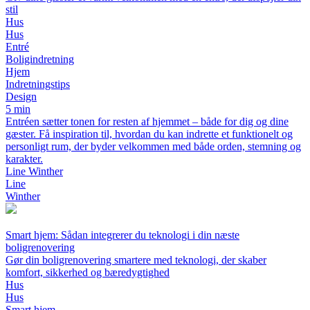
stil
Hus
Hus
Entré
Boligindretning
Hjem
Indretningstips
Design
5 min
Entréen sætter tonen for resten af hjemmet – både for dig og dine
gæster. Få inspiration til, hvordan du kan indrette et funktionelt og
personligt rum, der byder velkommen med både orden, stemning og
karakter.
Line Winther
Line
Winther
Smart hjem: Sådan integrerer du teknologi i din næste
boligrenovering
Gør din boligrenovering smartere med teknologi, der skaber
komfort, sikkerhed og bæredygtighed
Hus
Hus
Smart hjem