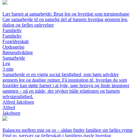
Lær barnet at samarbejde: Brug leg og hverdag som træningsbane
Gør samarbejde til en naturlig del af barnets hverdag gennem leg,
dialog og fælles oplevelser
Familieliv
Familieliv
Forældreskab
Opdragelse
Børneudvikling
Samarbejde
Leg
3 min
Samarbejde er en vigtig social færdighed, som børn udvikler
gennem leg og daglige rutiner. Få inspiration til, hvordan du som
forælder kan støtte barnet i at lytte, tage hensyn og finde løsninger
sammen – på en måde, der styrker både relationen og barnets
selvstændighed.
Alfred Jakobsen
Alfred
Jakobsen
Balancen mellem mig og os – sådan finder familien sin fælles rytme
Find ro, nærvær og fællesskab i familiens travle hverdag