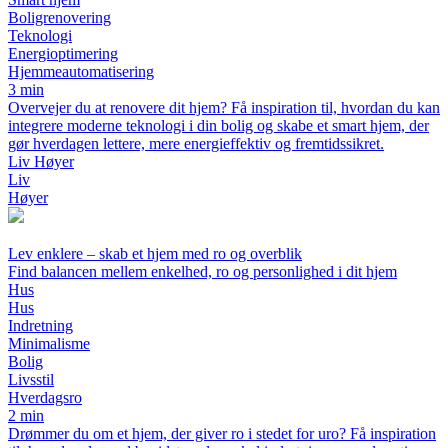
Boligrenovering
Teknologi
Energioptimering
Hjemmeautomatisering
3 min
Overvejer du at renovere dit hjem? Få inspiration til, hvordan du kan
integrere moderne teknologi i din bolig og skabe et smart hjem, der
gør hverdagen lettere, mere energieffektiv og fremtidssikret.
Liv Høyer
Liv
Høyer
Lev enklere – skab et hjem med ro og overblik
Find balancen mellem enkelhed, ro og personlighed i dit hjem
Hus
Hus
Indretning
Minimalisme
Bolig
Livsstil
Hverdagsro
2 min
Drømmer du om et hjem, der giver ro i stedet for uro? Få inspiration