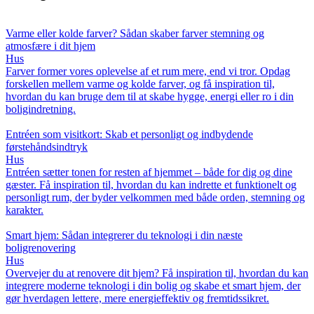
Varme eller kolde farver? Sådan skaber farver stemning og
atmosfære i dit hjem
Hus
Farver former vores oplevelse af et rum mere, end vi tror. Opdag
forskellen mellem varme og kolde farver, og få inspiration til,
hvordan du kan bruge dem til at skabe hygge, energi eller ro i din
boligindretning.
Entréen som visitkort: Skab et personligt og indbydende
førstehåndsindtryk
Hus
Entréen sætter tonen for resten af hjemmet – både for dig og dine
gæster. Få inspiration til, hvordan du kan indrette et funktionelt og
personligt rum, der byder velkommen med både orden, stemning og
karakter.
Smart hjem: Sådan integrerer du teknologi i din næste
boligrenovering
Hus
Overvejer du at renovere dit hjem? Få inspiration til, hvordan du kan
integrere moderne teknologi i din bolig og skabe et smart hjem, der
gør hverdagen lettere, mere energieffektiv og fremtidssikret.