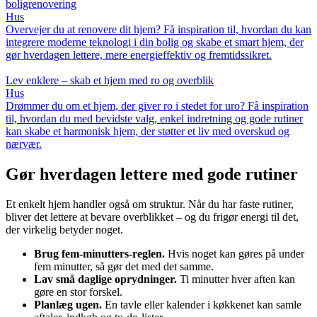
boligrenovering
Hus
Overvejer du at renovere dit hjem? Få inspiration til, hvordan du kan
integrere moderne teknologi i din bolig og skabe et smart hjem, der
gør hverdagen lettere, mere energieffektiv og fremtidssikret.
Lev enklere – skab et hjem med ro og overblik
Hus
Drømmer du om et hjem, der giver ro i stedet for uro? Få inspiration
til, hvordan du med bevidste valg, enkel indretning og gode rutiner
kan skabe et harmonisk hjem, der støtter et liv med overskud og
nærvær.
Gør hverdagen lettere med gode rutiner
Et enkelt hjem handler også om struktur. Når du har faste rutiner,
bliver det lettere at bevare overblikket – og du frigør energi til det,
der virkelig betyder noget.
Brug fem-minutters-reglen.
Hvis noget kan gøres på under
fem minutter, så gør det med det samme.
Lav små daglige oprydninger.
Ti minutter hver aften kan
gøre en stor forskel.
Planlæg ugen.
En tavle eller kalender i køkkenet kan samle