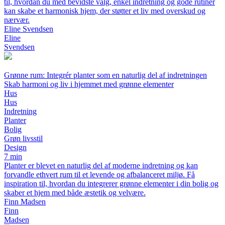
til, hvordan du med bevidste valg, enkel indretning og gode rutiner
kan skabe et harmonisk hjem, der støtter et liv med overskud og
nærvær.
Eline Svendsen
Eline
Svendsen
Grønne rum: Integrér planter som en naturlig del af indretningen
Skab harmoni og liv i hjemmet med grønne elementer
Hus
Hus
Indretning
Planter
Bolig
Grøn livsstil
Design
7 min
Planter er blevet en naturlig del af moderne indretning og kan
forvandle ethvert rum til et levende og afbalanceret miljø. Få
inspiration til, hvordan du integrerer grønne elementer i din bolig og
skaber et hjem med både æstetik og velvære.
Finn Madsen
Finn
Madsen