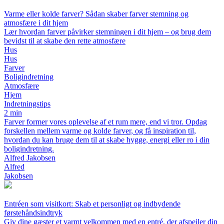
Varme eller kolde farver? Sådan skaber farver stemning og
atmosfære i dit hjem
Lær hvordan farver påvirker stemningen i dit hjem – og brug dem
bevidst til at skabe den rette atmosfære
Hus
Hus
Farver
Boligindretning
Atmosfære
Hjem
Indretningstips
2 min
Farver former vores oplevelse af et rum mere, end vi tror. Opdag
forskellen mellem varme og kolde farver, og få inspiration til,
hvordan du kan bruge dem til at skabe hygge, energi eller ro i din
boligindretning.
Alfred Jakobsen
Alfred
Jakobsen
Entréen som visitkort: Skab et personligt og indbydende
førstehåndsindtryk
Giv dine gæster et varmt velkommen med en entré, der afspejler din