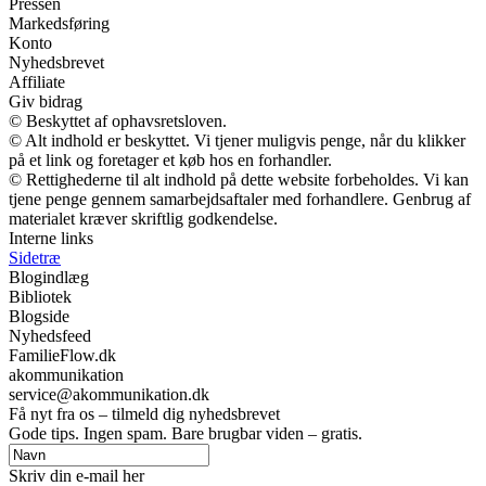
Pressen
Markedsføring
Konto
Nyhedsbrevet
Affiliate
Giv bidrag
© Beskyttet af ophavsretsloven.
© Alt indhold er beskyttet. Vi tjener muligvis penge, når du klikker
på et link og foretager et køb hos en forhandler.
© Rettighederne til alt indhold på dette website forbeholdes. Vi kan
tjene penge gennem samarbejdsaftaler med forhandlere. Genbrug af
materialet kræver skriftlig godkendelse.
Interne links
Sidetræ
Blogindlæg
Bibliotek
Blogside
Nyhedsfeed
FamilieFlow.dk
akommunikation
service@akommunikation.dk
Få nyt fra os – tilmeld dig nyhedsbrevet
Gode tips. Ingen spam. Bare brugbar viden – gratis.
Skriv din e-mail her