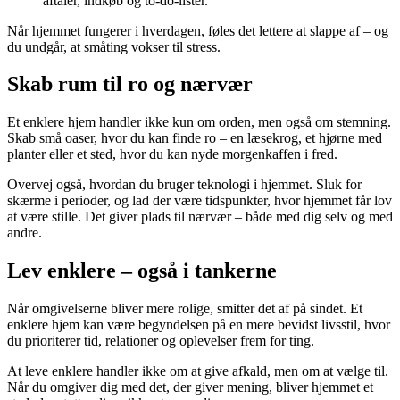
aftaler, indkøb og to-do-lister.
Når hjemmet fungerer i hverdagen, føles det lettere at slappe af – og
du undgår, at småting vokser til stress.
Skab rum til ro og nærvær
Et enklere hjem handler ikke kun om orden, men også om stemning.
Skab små oaser, hvor du kan finde ro – en læsekrog, et hjørne med
planter eller et sted, hvor du kan nyde morgenkaffen i fred.
Overvej også, hvordan du bruger teknologi i hjemmet. Sluk for
skærme i perioder, og lad der være tidspunkter, hvor hjemmet får lov
at være stille. Det giver plads til nærvær – både med dig selv og med
andre.
Lev enklere – også i tankerne
Når omgivelserne bliver mere rolige, smitter det af på sindet. Et
enklere hjem kan være begyndelsen på en mere bevidst livsstil, hvor
du prioriterer tid, relationer og oplevelser frem for ting.
At leve enklere handler ikke om at give afkald, men om at vælge til.
Når du omgiver dig med det, der giver mening, bliver hjemmet et