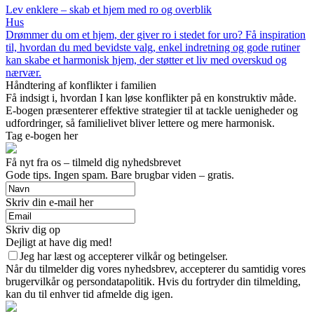
Lev enklere – skab et hjem med ro og overblik
Hus
Drømmer du om et hjem, der giver ro i stedet for uro? Få inspiration
til, hvordan du med bevidste valg, enkel indretning og gode rutiner
kan skabe et harmonisk hjem, der støtter et liv med overskud og
nærvær.
Håndtering af konflikter i familien
Få indsigt i, hvordan I kan løse konflikter på en konstruktiv måde.
E-bogen præsenterer effektive strategier til at tackle uenigheder og
udfordringer, så familielivet bliver lettere og mere harmonisk.
Tag e-bogen her
Få nyt fra os – tilmeld dig nyhedsbrevet
Gode tips. Ingen spam. Bare brugbar viden – gratis.
Skriv din e-mail her
Skriv dig op
Dejligt at have dig med!
Jeg har læst og accepterer vilkår og betingelser.
Når du tilmelder dig vores nyhedsbrev, accepterer du samtidig vores
brugervilkår og persondatapolitik. Hvis du fortryder din tilmelding,
kan du til enhver tid afmelde dig igen.