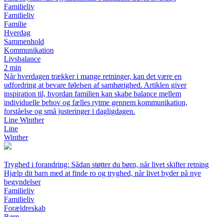
Familieliv
Familieliv
Familie
Hverdag
Sammenhold
Kommunikation
Livsbalance
2 min
Når hverdagen trækker i mange retninger, kan det være en
udfordring at bevare følelsen af samhørighed. Artiklen giver
inspiration til, hvordan familien kan skabe balance mellem
individuelle behov og fælles rytme gennem kommunikation,
forståelse og små justeringer i dagligdagen.
Line Winther
Line
Winther
Tryghed i forandring: Sådan støtter du børn, når livet skifter retning
Hjælp dit barn med at finde ro og tryghed, når livet byder på nye
begyndelser
Familieliv
Familieliv
Forældreskab
Børn